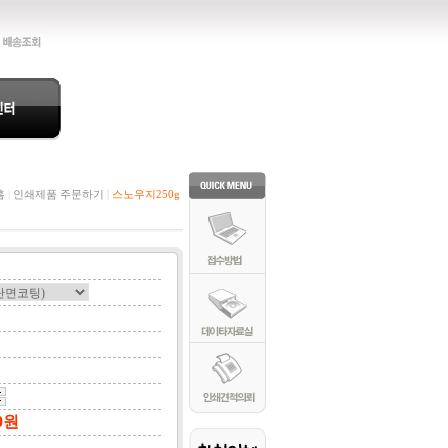
홈
|
인쇄제품 주문하기
|
스노우지250g
0
원