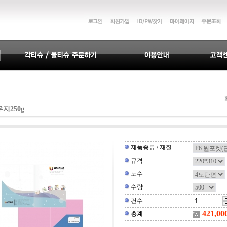
지250g
제품종류 / 재질
규격
도수
수량
건수
421,00
총계