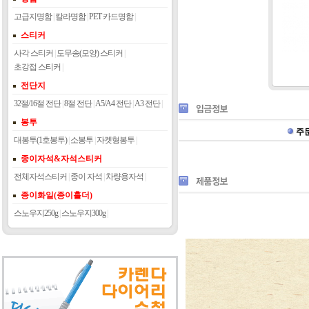
고급지명함
|
칼라명함
|
PET 카드명함
|
스티커
사각 스티커
|
도무송(모양) 스티커
|
초강접 스티커
|
전단지
32절/16절 전단
|
8절 전단
|
A5/A4 전단
|
A3 전단
|
봉투
주
대봉투(1호봉투)
|
소봉투
|
자켓형봉투
|
종이자석&자석스티커
전체자석스티커
|
종이 자석
|
차량용자석
|
종이화일(종이홀더)
스노우지250g
|
스노우지300g
|