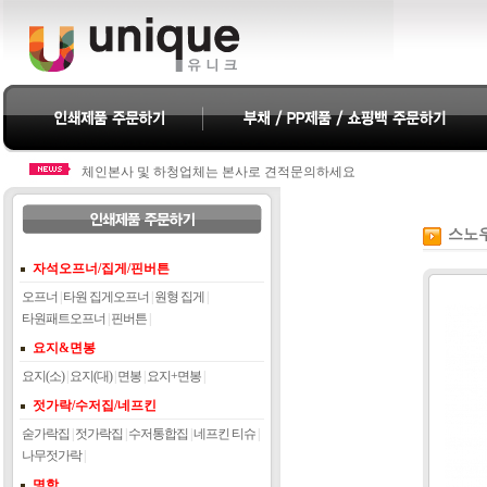
체인본사 및 하청업체는 본사로 견적문의하세요
체인본사 및 하청업체는 본사로 견적문의하세요
스노우
자석오프너/집게/핀버튼
오프너
|
타원 집게오프너
|
원형 집게
|
타원패트오프너
|
핀버튼
|
요지&면봉
요지(소)
|
요지(대)
|
면봉
|
요지+면봉
|
젓가락/수저집/네프킨
숟가락집
|
젓가락집
|
수저통합집
|
네프킨 티슈
|
나무젓가락
|
명함