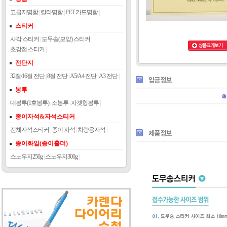
고급지명함
|
칼라명함
|
PET 카드명함
|
스티커
사각 스티커
|
도무송(모양) 스티커
|
초강접 스티커
|
전단지
32절/16절 전단
|
8절 전단
|
A5/A4 전단
|
A3 전단
|
봉투
대봉투(1호봉투)
|
소봉투
|
자켓형봉투
|
종이자석&자석스티커
전체자석스티커
|
종이 자석
|
차량용자석
|
종이화일(종이홀더)
스노우지250g
|
스노우지300g
|