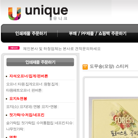
체인본사 및 하청업체는 본사로 견적문의하세요
체인본사 및 하청업체는 본사로 견적문의하세요
도무송(모양) 스티커
자석오프너/집게/핀버튼
오프너
|
타원 집게오프너
|
원형 집게
|
타원패트오프너
|
핀버튼
|
요지&면봉
요지(소)
|
요지(대)
|
면봉
|
요지+면봉
|
젓가락/수저집/네프킨
숟가락집
|
젓가락집
|
수저통합집
|
네프킨 티슈
|
나무젓가락
|
명함