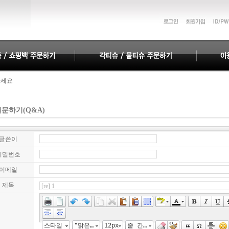
하세요
하세요
문하기(Q&A)
글쓴이
비밀번호
이메일
제목
스타일
"맑은 고딕", "Malgun Gothic", gulim
12px
줄 간격