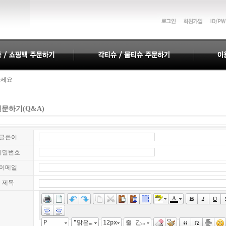
하세요
하세요
문하기(Q&A)
글쓴이
비밀번호
이메일
제목
P
"맑은 고딕", "Malgun Gothic", gulim
12px
줄 간격