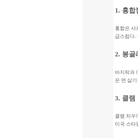
1. 홍
홍합은 샤
급스럽다. 
2. 봉
바지락과 
은 면 삶기
3. 클
클램 차우
미국 스타