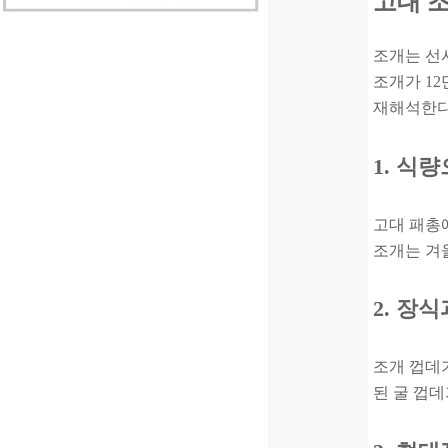
고대 
조개는 선
조개가 1
재해석한다
1. 식
고대 패총
조개는 겨
2. 장
조개 껍데
된 굴 껍