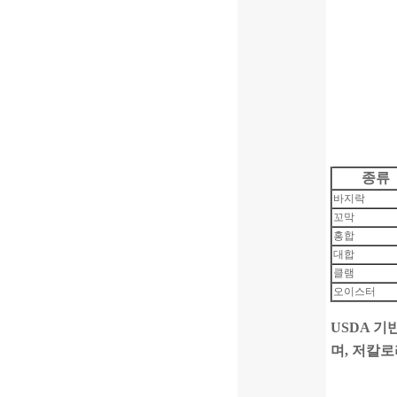
종류
바지락
꼬막
홍합
대합
클램
오이스터
USDA 기
며, 저칼