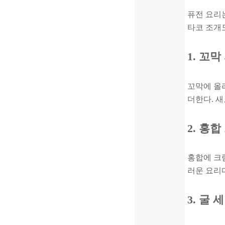
퓨전 요리
타코 조개도
1. 꼬
꼬막에 올
더한다. 새
2. 홍
홍합에 크
러운 요리
3. 굴