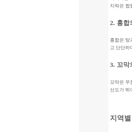
지락은 짭
2. 홍
홍합은 탕
고 단단하다
3. 꼬
꼬막은 무
선도가 뛰
지역별