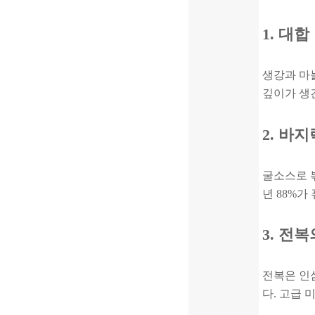
1. 대
생강과 마
깊이가 생
2. 바
굴소스로 볶
년 88%가
3. 전
전복은 인
다. 고급 