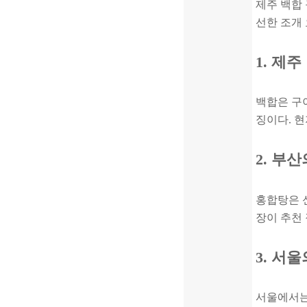
제주 백합
선한 조개 
1. 제
백합은 구
징이다. 
2. 부
홍합탕은 
장이 추천 
3. 서
서울에서는