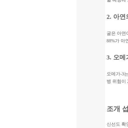
2. 아
굴은 아연이
88%가 아
3. 오
오메가-3는
병 위험이 
조개 
신선도 확