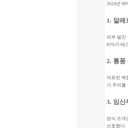
2024년 
1. 알
피부 발진 
85%가 테
2. 통
저퓨린 백합
가 주의를
3. 임
양식 조개는
선호했다.