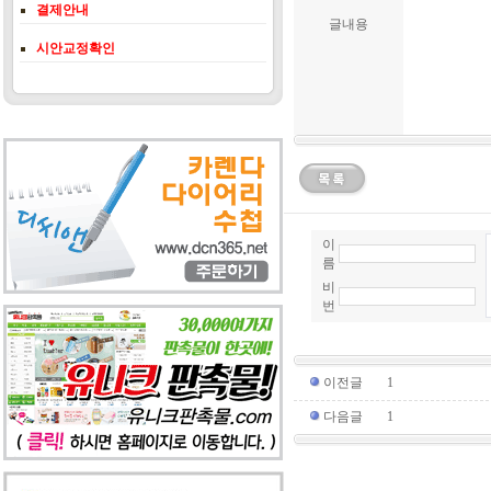
결제안내
글내용
시안교정확인
이
름
비
번
이전글
1
다음글
1