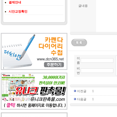
결제안내
글내용
시안교정확인
이
름
비
번
이전글
1
다음글
1