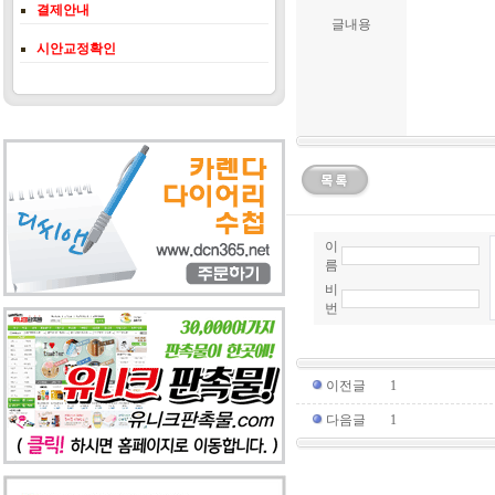
결제안내
글내용
시안교정확인
이
름
비
번
이전글
1
다음글
1