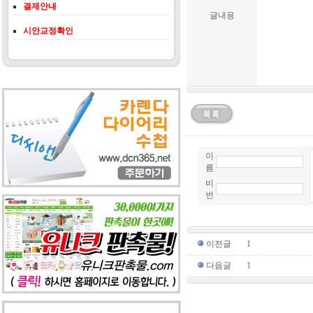
결제안내
글내용
시안교정확인
이
름
비
번
이전글
1
다음글
1