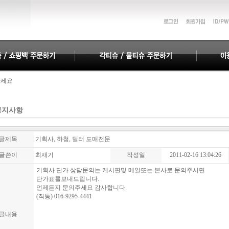
하세요
하세요
공지사항
글제목
기획사, 하청, 딜러 도매전문
글쓴이
최재기
작성일
2011-02-16 13:04:26
기획사 단가 상담문의는 게시판및 메일또는 본사로 문의주시면
단가표를보내드립니다.
언제든지 문의주세요 감사합니다.
(직통) 016-9295-4441
글내용