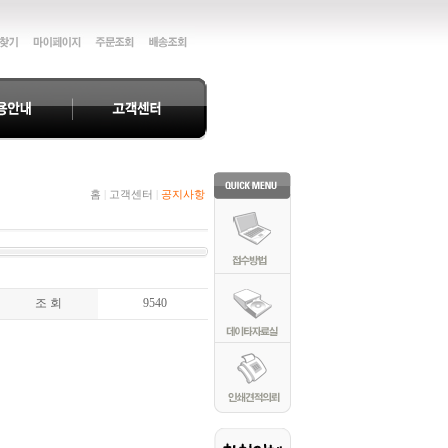
홈
|
고객센터
|
공지사항
조 회
9540